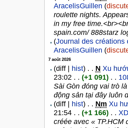
AracelisGuillen
(
discut
roulette nights. Appear
in my free time.<br><br
spain.com/ 888starz log
(
Journal des créations 
AracelisGuillen
(
discut
7 août 2026
(diff |
hist
) . .
N
Xu hướn
23:02 . .
(+1 091)
. .
10
Sài Gòn đóng vai trò l
động sản tại đây luôn d
(diff |
hist
) . .
N
m
Xu hư
21:54 . .
(+1 166)
. .
XD
créée avec « TP.HCM đó