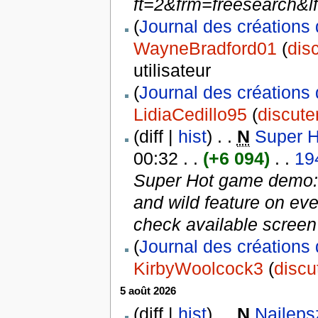
ft=2&frm=freesearch&
(
Journal des créations 
WayneBradford01
(
dis
utilisateur
(
Journal des créations 
LidiaCedillo95
(
discute
(diff |
hist
) . .
N
Super H
00:32 . .
(+6 094)
. .
19
Super Hot game demo: 
and wild feature on eve
check available screen 
(
Journal des créations 
KirbyWoolcock3
(
discu
5 août 2026
(diff |
hist
) . .
N
Najleps