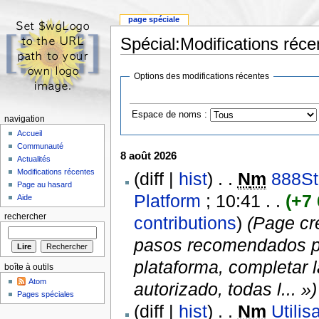
page spéciale
Spécial:Modifications réce
Options des modifications récentes
Espace de noms :
navigation
Accueil
Communauté
8 août 2026
Actualités
Modifications récentes
(diff |
hist
) . .
N
m
888St
Page au hasard
Platform
‎ ; 10:41 . .
(+7 
Aide
rechercher
contributions
)
(Page cr
pasos recomendados pa
plataforma, completar l
boîte à outils
Atom
autorizado, todas l... »)
Pages spéciales
(diff |
hist
) . .
N
m
Utilis