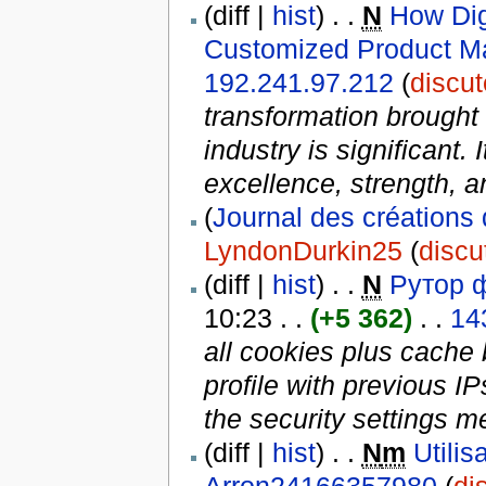
(diff |
hist
) . .
N
How Dig
Customized Product Ma
192.241.97.212
(
discut
transformation brought 
industry is significant. 
excellence, strength, a
(
Journal des créations 
LyndonDurkin25
(
discu
(diff |
hist
) . .
N
Рутор 
10:23 . .
(+5 362)
. .
14
all cookies plus cache 
profile with previous 
the security settings me
(diff |
hist
) . .
N
m
Utili