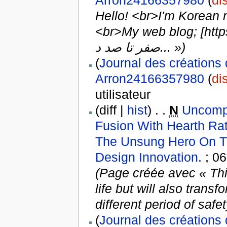
Arron24166357980
(
di
Hello! <br>I'm Korean m
<br>My web blog; [https://moshaverf
صفر تا صد د... »)
(
Journal des créations 
Arron24166357980
(
di
utilisateur
(diff |
hist
) . .
N
Uncompr
Fusion With Hearth Rat
The Unsung Hero On Thi
Design Innovation.
‎ ; 0
(Page créée avec « Thi
life but will also trans
different period of safet
(
Journal des créations 