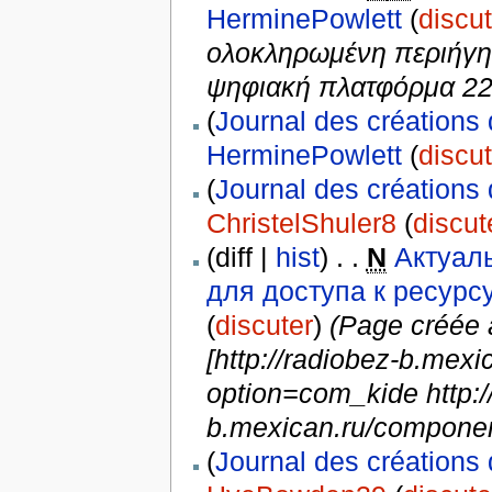
HerminePowlett
(
discut
ολοκληρωμένη περιήγη
ψηφιακή πλατφόρμα 22be
(
Journal des créations 
HerminePowlett
(
discut
(
Journal des créations 
ChristelShuler8
(
discut
(diff |
hist
) . .
N
Актуаль
для доступа к ресурс
(
discuter
)
(Page créée
[http://radiobez-b.mex
option=com_kide http:/
b.mexican.ru/component
(
Journal des créations 