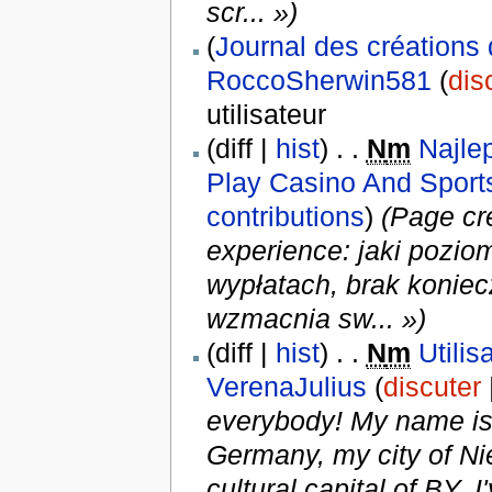
scr... »)
(
Journal des créations 
RoccoSherwin581
(
dis
utilisateur
(diff |
hist
) . .
N
m
Najle
Play Casino And Sport
contributions
)
(Page cr
experience: jaki pozio
wypłatach, brak koniecz
wzmacnia sw... »)
(diff |
hist
) . .
N
m
Utilis
VerenaJulius
(
discuter
everybody! My name is Ve
Germany, my city of Nie
cultural capital of BY. I'