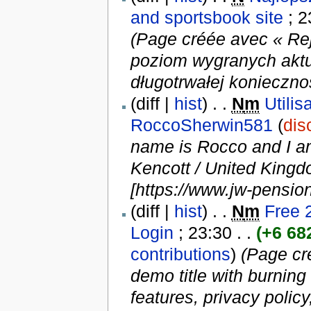
and sportsbook site
‎ ; 
(Page créée avec « Rej
poziom wygranych aktua
długotrwałej konieczno
(diff |
hist
) . .
N
m
Utili
RoccoSherwin581
(
dis
name is Rocco and I am
Kencott / United Kingdo
[https://www.jw-pensio
(diff |
hist
) . .
N
m
Free 
Login
‎ ; 23:30 . .
(+6 68
contributions
)
(Page cr
demo title with burning
features, privacy polic