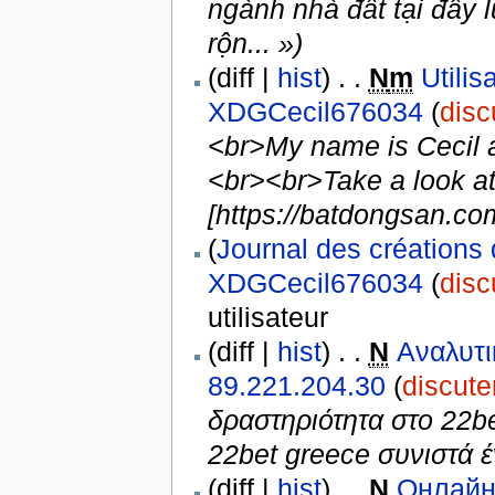
ngành nhà đất tại đây 
rộn... »)
(diff |
hist
) . .
N
m
Utili
XDGCecil676034
(
disc
<br>My name is Cecil a
<br><br>Take a look at
[https://batdongsan.com
(
Journal des créations 
XDGCecil676034
(
disc
utilisateur
(diff |
hist
) . .
N
Αναλυτι
89.221.204.30
(
discute
δραστηριότητα στο 22b
22bet greece συνιστά έν
(diff |
hist
) . .
N
Онлайн