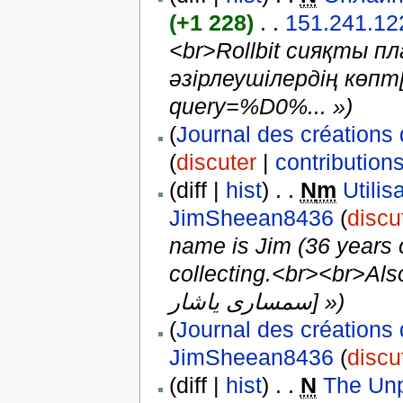
(+1 228)
. .
151.241.12
<br>Rollbit сияқты 
әзірлеушілердің көпт
query=%D0%... »)
(
Journal des créations 
(
discuter
|
contribution
(diff |
hist
) . .
N
m
Utili
JimSheean8436
(
discu
name is Jim (36 years
collecting.<br><br>Also 
سمساری یاشار] »)
(
Journal des créations 
JimSheean8436
(
discu
(diff |
hist
) . .
N
The Unp