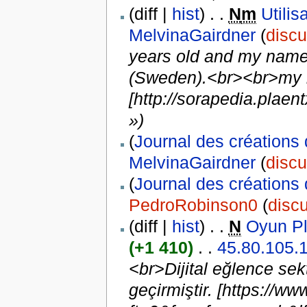
(diff |
hist
) . .
N
m
Utili
MelvinaGairdner
(
discu
years old and my name 
(Sweden).<br><br>my b
[http://sorapedia.pl
»)
(
Journal des créations 
MelvinaGairdner
(
discu
(
Journal des créations 
PedroRobinson0
(
discu
(diff |
hist
) . .
N
Oyun Pla
(+1 410)
. .
45.80.105.
<br>Dijital eğlence se
geçirmiştir. [https://