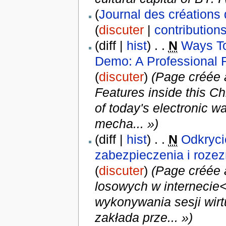
(
Journal des créations 
(
discuter
|
contribution
(diff |
hist
) . .
N
Ways T
Demo: A Professional 
(
discuter
)
(Page créée 
Features inside this 
of today's electronic w
mecha... »)
(diff |
hist
) . .
N
Odkryci
zabezpieczenia i roze
(
discuter
)
(Page créée a
losowych w internecie
wykonywania sesji wirt
zakłada prze... »)