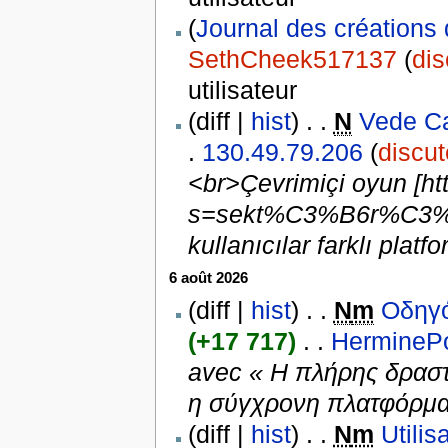
(
Journal des créations 
SethCheek517137
(
dis
utilisateur
(diff |
hist
) . .
N
Vede Ca
.
130.49.79.206
(
discut
<br>Çevrimiçi oyun [ht
s=sekt%C3%B6r%C3%BC
kullanıcılar farklı platf
6 août 2026
(diff |
hist
) . .
N
m
Οδηγό
(+17 717)
. .
HerminePo
avec « Η πλήρης δραστ
η σύγχρονη πλατφόρμα 2
(diff |
hist
) . .
N
m
Utili