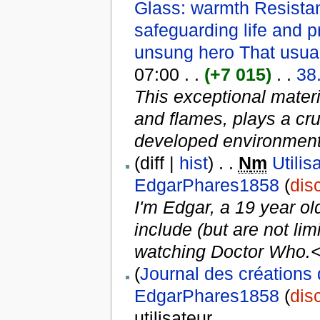
Glass: warmth Resistan
safeguarding life and p
unsung hero That usuall
07:00 . .
(+7 015)
. .
38
This exceptional materi
and flames, plays a cruc
developed environments,
(diff |
hist
) . .
N
m
Utili
EdgarPhares1858
(
dis
I'm Edgar, a 19 year o
include (but are not li
watching Doctor Who.<b
(
Journal des créations 
EdgarPhares1858
(
dis
utilisateur