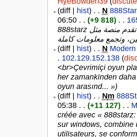
HyeBowden39
(
discute
(diff |
hist
) . .
N
06:50 . .
(+9 818)
. .
16
888starz تقدم منصة مثل windows التي تضمن استكشاف ويب آمن وموثوق
(diff |
hist
) . .
N
Modern 
.
102.129.152.138
(
dis
<br>Çevrimiçi oyun plat
her zamankinden daha fa
oyun arasınd... »)
(diff |
hist
) . .
N
m
05:38 . .
(+11 127)
. .
M
créée avec « 888starz:
sur windows, combine i
utilisateurs, se conform