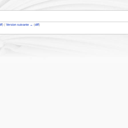
iff
) |
Version suivante →
(
diff
)