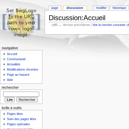
page
discussion
modifier
historique
Discussion:Accueil
(diff) ← Version précédente |
Voir la version courante
(
d
navigation
Accueil
Communauté
Actualités
Modifications récentes
Page au hasard
Aide
rechercher
boîte à outils
Pages liées
Suivi des pages liées
Pages spéciales