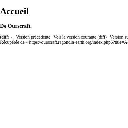
Accueil
De Ourscraft.
(
diff
)
← Version précédente
| Voir la version courante (diff) | Version s
Récupérée de «
https://ourscraft.ragondin-earth.org/index.php5?title=A