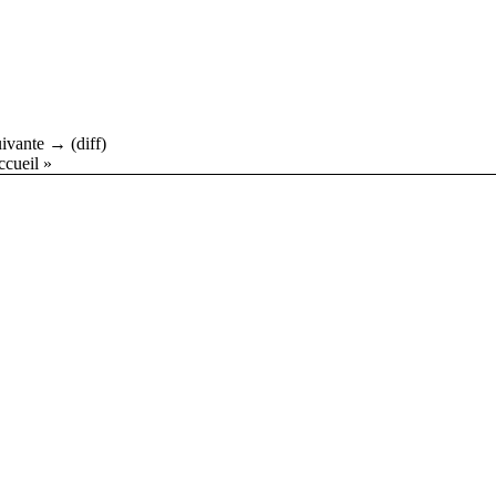
uivante → (diff)
ccueil
»