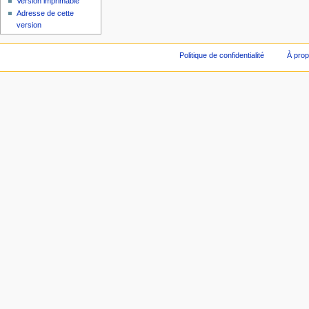
Version imprimable
Adresse de cette
version
Politique de confidentialité
À prop