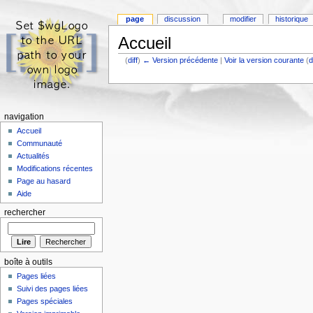
page
discussion
modifier
historique
Accueil
(
diff
)
← Version précédente
|
Voir la version courante
(
d
navigation
Accueil
Communauté
Actualités
Modifications récentes
Page au hasard
Aide
rechercher
boîte à outils
Pages liées
Suivi des pages liées
Pages spéciales